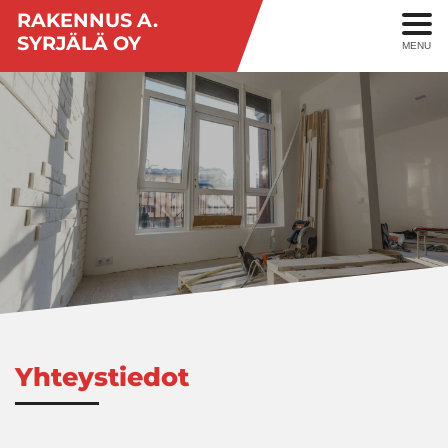
RAKENNUS A.
SYRJÄLÄ OY
MENU
Yhteystiedot