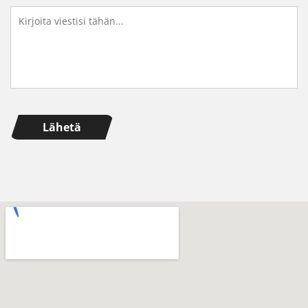
Viesti
Lähetä