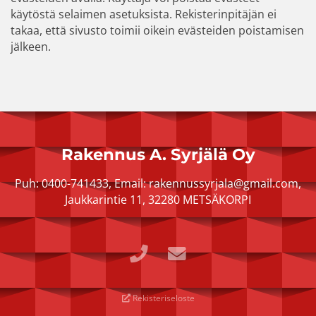
käytöstä selaimen asetuksista. Rekisterinpitäjän ei
takaa, että sivusto toimii oikein evästeiden poistamisen
jälkeen.
Rakennus A. Syrjälä Oy
Puh:
0400-741433
, Email:
rakennussyrjala@gmail.com
,
Jaukkarintie 11, 32280 METSÄKORPI
Rekisteriseloste