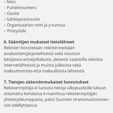
– Nimi
– Puhelinnumero
– Osoite
– Sähköpostiosoite
– Organisaation nimi ja y-tunnus
– Yhteysloki
6. Sääntöjen mukaiset tietolähteet
Rekisteri koostetaan rekisterinpitäjän
asiakastietojärjestelmästä sekä sivuston
kävijäseurantatyökalusta, yleisesti saatavilla olevista
internetlähteistä ja muista julkisista sekä
maksuttomista että maksullisista lähteistä.
7. Tietojen säännönmukaiset luovutukset
Rekisterinpitäjä ei luovuta tietoja ulkopuolisille lukuun
ottamatta kohdassa 4 mainittua rekisterinpitäjän
yhteistyökumppania, paitsi Suomen viranomaistoimien
niin edellyttäessä.