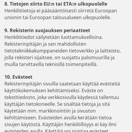
8. Tietojen siirto EU:n tai ETA:n ulkopuolelle
Henkilötietoja ei pääsääntöisesti siirretä Euroopan
unionin tai Euroopan talousalueen ulkopuolelle.
9. Rekisterin suojauksen periaatteet
Henkilötiedot säilytetään luottamuksellisina.
Rekisterinpitäjän ja sen mahdollisten
tietotekniikkakumppaneiden tietoverkko ja laitteisto,
jolla rekisteri sijaitsee, on suojattu palomuurilla ja
muilla tarvittavilla teknisillä toimenpiteillä.
10. Evästeet
Rekisterinpitäjän sivuilla saatetaan käyttää evästeitä
käyttökokemuksen kehittämiseksi. Eväste on
tekstitiedosto, joka verkkosivulla käydessä tallentuu
käyttäjän tietokoneelle. Se sisältää tietoja ja sitä
käytetään mm. markkinointiin ja sivuston
kehittämiseen. Evästeiden avulla kerätään tietoa
sivujen käytöstä. Käyttäjän henkilöllisyys ei käy ilmi
evästeiden avulla. Käyttäjä voi poistaa evästeet