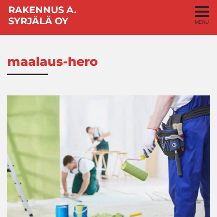
RAKENNUS A.
SYRJÄLÄ OY
MENU
maalaus-hero